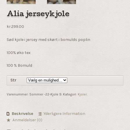
Alia jerseykjole
kr.299.00
Sød kjole i jersey med skørt i bomulds poplin
100% øko tex
100 % Bomuld
Str
Varenummer:
Sommer -22-Kjole 9
.
Kategori:
Kjoler
.
Beskrivelse
Yderligere Information
Anmeldelser (0)