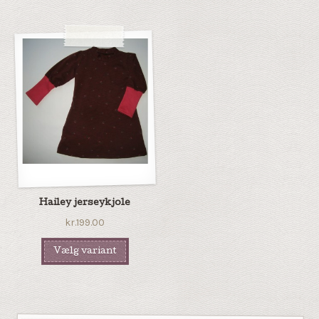
Hailey jerseykjole
kr.199.00
Vælg variant